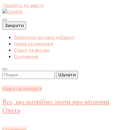
Перейти до вмісту
Тренування – це моє життя
Закрити
Gymlife
Біологічно активні добавки
Краса та здоров’я
Спорт та фітнес
Схуднення
Пошук:
Краса та здоров'я
Все, що потрібно знати про вітаміни
Омега
Схуднення